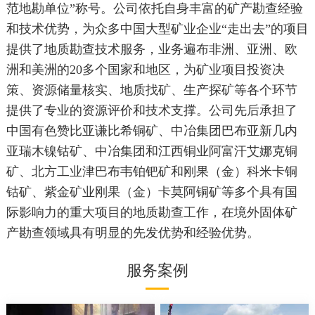
范地勘单位”称号。公司依托自身丰富的矿产勘查经验
和技术优势，为众多中国大型矿业企业“走出去”的项目
提供了地质勘查技术服务，业务遍布非洲、亚洲、欧
洲和美洲的20多个国家和地区，为矿业项目投资决
策、资源储量核实、地质找矿、生产探矿等各个环节
提供了专业的资源评价和技术支撑。公司先后承担了
中国有色赞比亚谦比希铜矿、中冶集团巴布亚新几内
亚瑞木镍钴矿、中冶集团和江西铜业阿富汗艾娜克铜
矿、北方工业津巴布韦铂钯矿和刚果（金）科米卡铜
钴矿、紫金矿业刚果（金）卡莫阿铜矿等多个具有国
际影响力的重大项目的地质勘查工作，在境外固体矿
产勘查领域具有明显的先发优势和经验优势。
服务案例