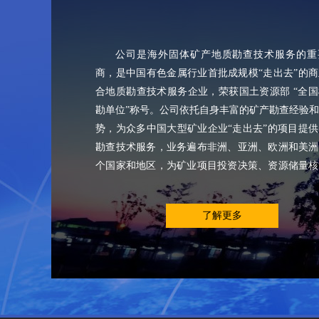
公司是海外固体矿产地质勘查技术服务的重
商，是中国有色金属行业首批成规模“走出去”的
合地质勘查技术服务企业，荣获国土资源部 “全
勘单位”称号。公司依托自身丰富的矿产勘查经验
势，为众多中国大型矿业企业“走出去”的项目提
勘查技术服务，业务遍布非洲、亚洲、欧洲和美洲
个国家和地区，为矿业项目投资决策、资源储量核
质找矿、生产探矿等各个环节提供了专业的资源评
术支撑。
了解更多