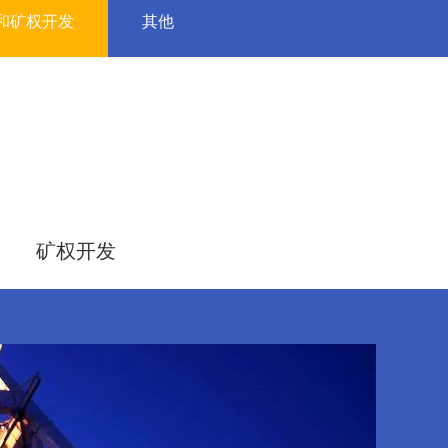
和矿权开发
其他
矿权开发