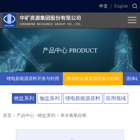
中文
|
English
产品中心
PRODUCT
锂电新能源原料开发与利用
稀有轻金属资源开发与利用
固体矿
铯盐系列
铷盐系列
锂电新能源原料
应用领域
首页
>
产品中心
>
铯盐系列
> 单水氢氧化铯