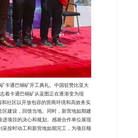
席中矿卡通巴铜矿开工典礼。中国驻赞比亚大
标志着卡通巴铜矿从蓝图正在逐渐变为现
省和社区以开放包容的营商环境和高效务实
社区建设，回馈当地。同时，新营地如期建
推进项目的决心和规划。感谢合作单位展现
剥采按时动工和新营地如期完工，为项目顺