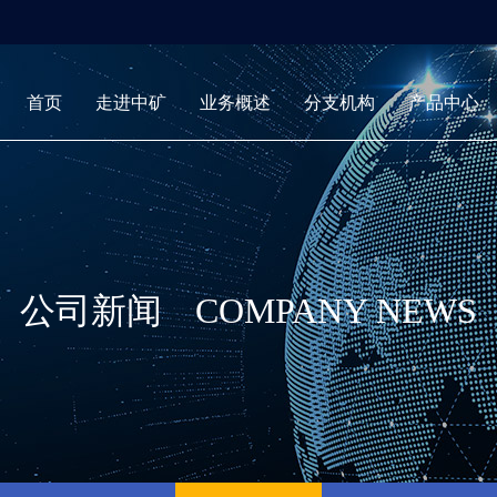
首页
走进中矿
业务概述
分支机构
产品中心
公司新闻
COMPANY NEWS