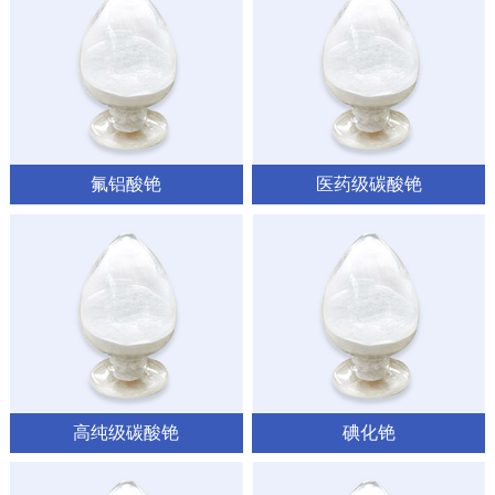
氟铝酸铯
医药级碳酸铯
高纯级碳酸铯
碘化铯