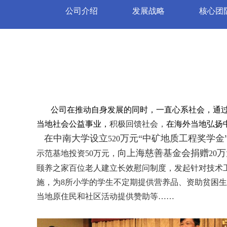
公司介绍
发展战略
核心团
公司在推动自身发展的同时，一直心系社会，通
当地社会公益事业，
积极回馈社会，
在海外当地弘扬
在中南大学设立
万元“中矿地质工程奖学金
520
向上海慈善基金会捐赠
万
示范基地投资
50
万元，
20
颐养之家百位老人建立长效慰问制度，发起针对技术工
施，为
8
所小学的学生不定期提供营养品、资助贫困生
当地原住民和社区活动提供赞助等……