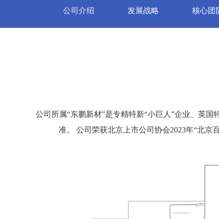
公司介绍
发展战略
核心团
公司所属“东鹏新材”是专精特新“小巨人”企业、英
准。 公司荣获北京上市公司协会2023年“