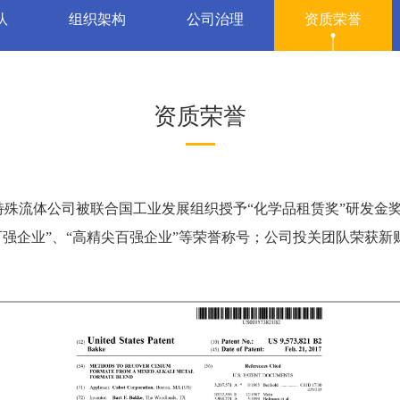
队
组织架构
公司治理
资质荣誉
资质荣誉
国特殊流体公司被联合国工业发展组织授予“化学品租赁奖”研发金
北京百强企业”、“高精尖百强企业”等荣誉称号；公司投关团队荣获