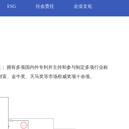
ESG
社会责任
企业文化
奖； 拥有多项国内外专利并主持和参与制定多项行业标
新财富、金牛奖、天马奖等市场权威奖项十余项。