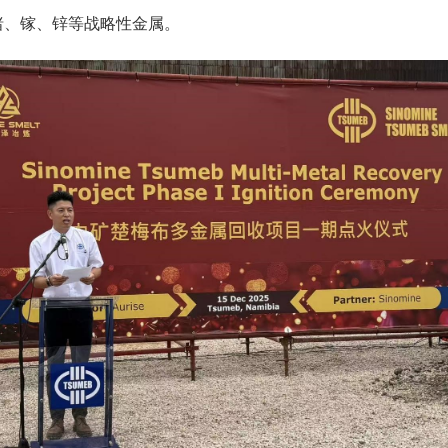
收锗、镓、锌等战略性金属。