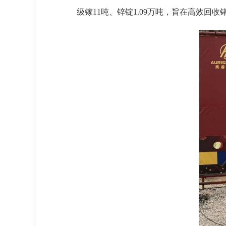
级镓11吨、锌锭1.09万吨，旨在高效回