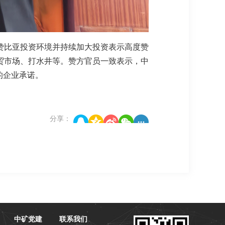
赞比亚投资环境并持续加大投资表示高度赞
贸市场、打水井等。赞方官员一致表示，中
的企业承诺。
分享：
中矿党建
联系我们