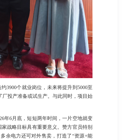
900个就业岗位，未来将提升到5000至
选矿厂投产准备或试生产。与此同时，项目始
26年6月底，短短两年时间，一片空地就变
的国家战略目标具有重要意义。赞方官员特别
，多余电力还可对外售卖，打造了“资源+能