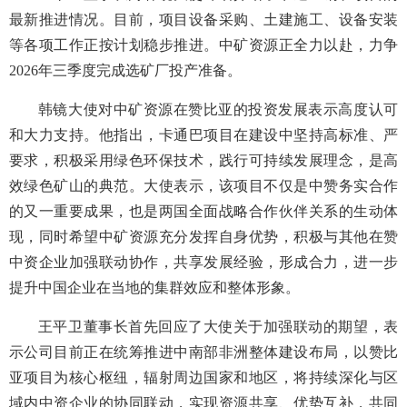
最新推进情况。目前，项目设备采购、土建施工、设备安装
等各项工作正按计划稳步推进。中矿资源正全力以赴，力争
2026年三季度完成选矿厂投产准备。
韩镜大使对中矿资源在赞比亚的投资发展表示高度认可
和大力支持。他指出，卡通巴项目在建设中坚持高标准、严
要求，积极采用绿色环保技术，践行可持续发展理念，是高
效绿色矿山的典范。大使表示，该项目不仅是中赞务实合作
的又一重要成果，也是两国全面战略合作伙伴关系的生动体
现，同时希望中矿资源充分发挥自身优势，积极与其他在赞
中资企业加强联动协作，共享发展经验，形成合力，进一步
提升中国企业在当地的集群效应和整体形象。
王平卫董事长首先回应了大使关于加强联动的期望，表
示公司目前正在统筹推进中南部非洲整体建设布局，以赞比
亚项目为核心枢纽，辐射周边国家和地区，将持续深化与区
域内中资企业的协同联动，实现资源共享、优势互补，共同