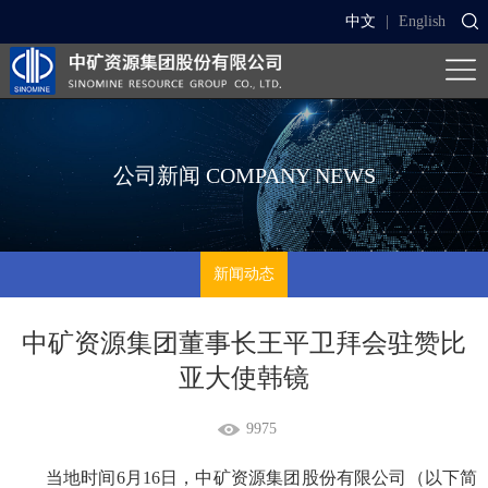
中文
|
English
公司新闻
COMPANY NEWS
新闻动态
中矿资源集团董事长王平卫拜会驻赞比
亚大使韩镜
9975
当地时间6月16日，中矿资源集团股份有限公司（以下简