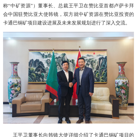
称“中矿资源”）董事长、总裁王平卫在赞比亚首都卢萨卡拜
会中国驻赞比亚大使韩镜，双方就中矿资源在赞比亚投资的
卡通巴铜矿项目建设进展及未来发展规划进行了深入交流。
王平卫董事长向韩镜大使详细介绍了卡通巴铜矿项目的